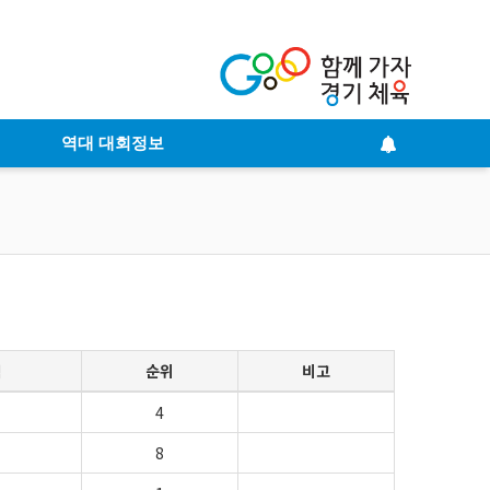
역대 대회정보
점
순위
비고
4
8