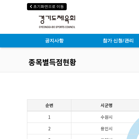
초기화면으로 이동
공지사항
참가 신청/관리
종목별득점현황
순번
시군명
1
수원시
2
용인시