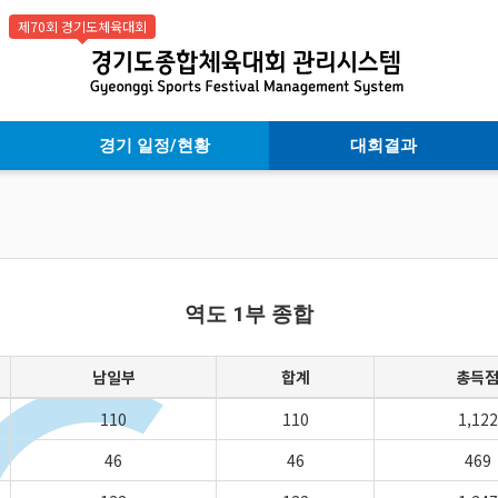
제70회 경기도체육대회
경기 일정/현황
대회결과
역도 1부 종합
남일부
합계
총득
110
110
1,122
46
46
469