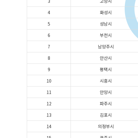
3
고양시
4
화성시
5
성남시
6
부천시
7
남양주시
8
안산시
9
평택시
10
시흥시
11
안양시
12
파주시
13
김포시
14
의정부시
15
광주시