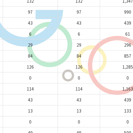
132
132
1,347
97
97
990
43
43
439
6
6
61
29
29
296
84
84
857
126
126
1,285
0
0
0
114
114
1,163
43
43
439
13
13
133
0
0
0
49
49
500