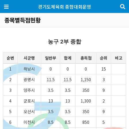
경기도체육회 종합대회운영
종목별득점현황
농구 2부 종합
순번
시군명
일반부
합계
총득점
순위
비고
1
하남시
0
0
0
15
2
광명시
11.5
11.5
1,150
3
3
양주시
3.5
3.5
350
9
4
군포시
13
13
1,300
2
5
오산시
3.5
3.5
350
9
6
이천시
8.5
8.5
850
5