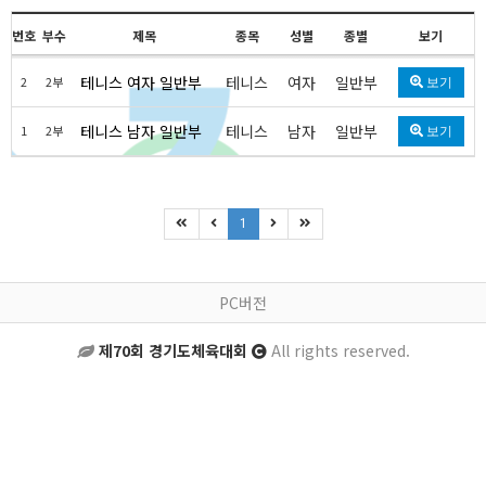
번호
부수
제목
종목
성별
종별
보기
테니스 여자 일반부
테니스
여자
일반부
2
2부
보기
테니스 남자 일반부
테니스
남자
일반부
1
2부
보기
1
PC버전
제70회 경기도체육대회
All rights reserved.